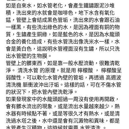
如是自來水，如水管老化，會產生鐵鏽跟泥沙堆
積，洗出來的水就會是咖啡色，地下水含有氧化
錳，管壁上會結成黑色管垢，洗出來的水會跟石油
一樣黑，有些洗出綠色的水，是因為裡面有銅的物
質，生鏽產生銅綠，如是藍色的水，是因為水龍頭
合金的養化造成，有些水管洗出像洗米水一樣，水
會是黃白色，這說明水管裡面沒有生鏽，所以只洗
出水管壁的生物膜。
管壁上的髒東西，如是靠一般水壓流動，很難清乾
淨。 清洗水管 的原理，就是用 檸檬酸 ， 檸檬酸呈
弱酸性，可以軟化水管內壁的管垢，再透過 高週波
清洗機 脈衝波沖出汙垢。這樣的話，可在不傷水管
的狀況下，把水管內壁洗乾淨。
如果發現家中的水龍頭超過一周沒有使用再開啟，
會有髒水流出的現象，或是流出水量越來越少，熱
水器有時候點不著，或是等很久才有熱水，或是清
洗過水塔之後，水中還是會有沉澱物和異味，都是
水管產生沉積物，這時候就需要 水管清洗 。