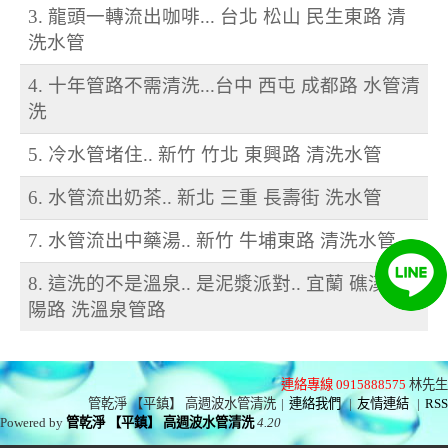
3. 龍頭一轉流出咖啡... 台北 松山 民生東路 清
洗水管
4. 十年管路不需清洗...台中 西屯 成都路 水管清
洗
5. 冷水管堵住.. 新竹 竹北 東興路 清洗水管
6. 水管流出奶茶.. 新北 三重 長壽街 洗水管
7. 水管流出中藥湯.. 新竹 牛埔東路 清洗水管
8. 這洗的不是溫泉.. 是泥漿派對.. 宜蘭 礁溪 德
陽路 洗溫泉管路
連絡專線 0915888575
林先生
管乾淨 【平鎮】 高週波水管清洗
|
連絡我們
|
友情連結
|
RSS
Powered by
管乾淨 【平鎮】 高週波水管清洗
4.20