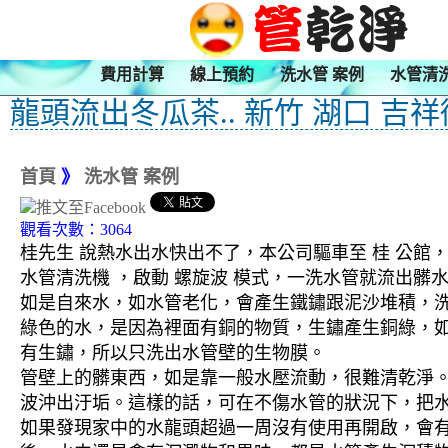
費用計算
線上預約
洗水管 案例
水管清
龍頭流出冬瓜茶.. 新竹 湖口 吉
首頁
》
洗水管 案例
觀看次數：3064
桂先生 說熱水出水快出不了，本公司驅車至 桂 公館，
水管清洗機 ，啟動 螺旋波 模式，一洗水管就流出
如是自來水，如水管老化，會產生鐵鏽跟泥沙堆積，
綠色的水，是因為裡面有銅的物質，生鏽產生銅綠，
有生鏽，所以只洗出水管壁的生物膜。
管壁上的髒東西，如是靠一般水壓流動，很難清乾淨。 
波沖出汙垢。這樣的話，可在不傷水管的狀況下，把
如果發現家中的水龍頭超過一周沒有使用再開啟，會