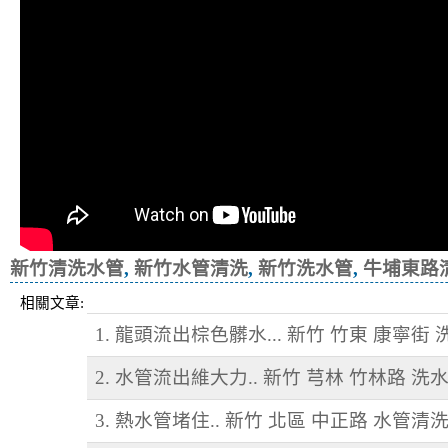
新竹清洗水管
,
新竹水管清洗
,
新竹洗水管
,
牛埔東路
相關文章:
1. 龍頭流出棕色髒水... 新竹 竹東 康寧街
2. 水管流出維大力.. 新竹 芎林 竹林路 洗
3. 熱水管堵住.. 新竹 北區 中正路 水管清