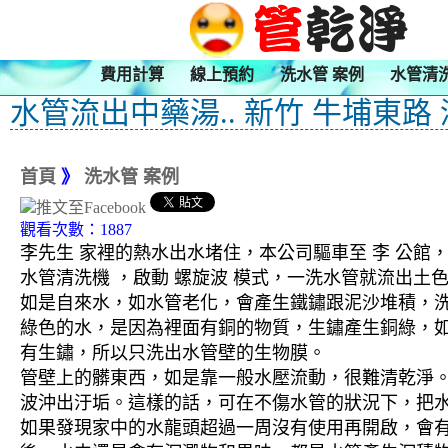
費用計算
線上預約
洗水管 案例
水管清
水管流出中藥湯.. 新竹 牛埔東路
首頁
》
洗水管 案例
觀看次數：1887
李先生 家裡的熱水出水堵住，本公司驅車至 李 公館，
水管清洗機 ，啟動 螺旋波 模式，一洗水管就流出
如是自來水，如水管老化，會產生鐵鏽跟泥沙堆積，
綠色的水，是因為裡面有銅的物質，生鏽產生銅綠，
有生鏽，所以只洗出水管壁的生物膜。
管壁上的髒東西，如是靠一般水壓流動，很難清乾淨。 
波沖出汙垢。這樣的話，可在不傷水管的狀況下，把
如果發現家中的水龍頭超過一周沒有使用再開啟，會