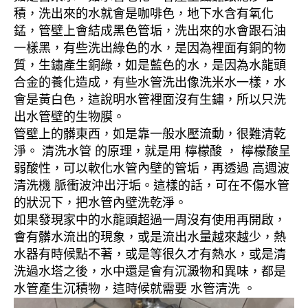
積，洗出來的水就會是咖啡色，地下水含有氧化
錳，管壁上會結成黑色管垢，洗出來的水會跟石油
一樣黑，有些洗出綠色的水，是因為裡面有銅的物
質，生鏽產生銅綠，如是藍色的水，是因為水龍頭
合金的養化造成，有些水管洗出像洗米水一樣，水
會是黃白色，這說明水管裡面沒有生鏽，所以只洗
出水管壁的生物膜。
管壁上的髒東西，如是靠一般水壓流動，很難清乾
淨。 清洗水管 的原理，就是用 檸檬酸 ， 檸檬酸呈
弱酸性，可以軟化水管內壁的管垢，再透過 高週波
清洗機 脈衝波沖出汙垢。這樣的話，可在不傷水管
的狀況下，把水管內壁洗乾淨。
如果發現家中的水龍頭超過一周沒有使用再開啟，
會有髒水流出的現象，或是流出水量越來越少，熱
水器有時候點不著，或是等很久才有熱水，或是清
洗過水塔之後，水中還是會有沉澱物和異味，都是
水管產生沉積物，這時候就需要 水管清洗 。