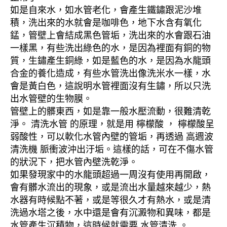
如是自來水，如水管老化，會產生鐵鏽跟泥沙堆
積，洗出來的水就會是咖啡色，地下水含有氧化
錳，管壁上會結成黑色管垢，洗出來的水會跟石油
一樣黑，有些洗出綠色的水，是因為裡面有銅的物
質，生鏽產生銅綠，如是藍色的水，是因為水龍頭
合金的養化造成，有些水管洗出像洗米水一樣，水
會是黃白色，這說明水管裡面沒有生鏽，所以只洗
出水管壁的生物膜。
管壁上的髒東西，如是靠一般水壓流動，很難清乾
淨。 清洗水管 的原理，就是用 檸檬酸 ， 檸檬酸呈
弱酸性，可以軟化水管內壁的管垢，再透過 高週波
清洗機 脈衝波沖出汙垢。這樣的話，可在不傷水管
的狀況下，把水管內壁洗乾淨。
如果發現家中的水龍頭超過一周沒有使用再開啟，
會有髒水流出的現象，或是流出水量越來越少，熱
水器有時候點不著，或是等很久才有熱水，或是清
洗過水塔之後，水中還是會有沉澱物和異味，都是
水管產生沉積物，這時候就需要 水管清洗 。