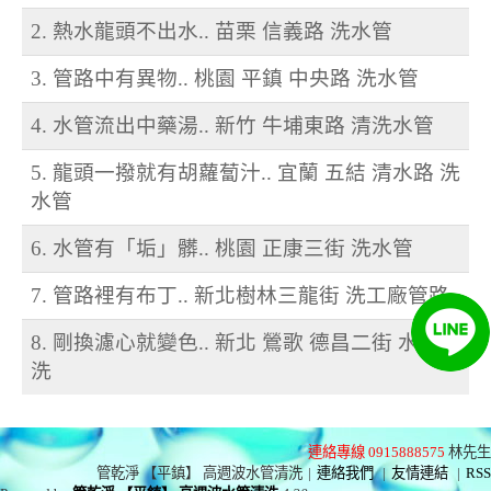
2. 熱水龍頭不出水.. 苗栗 信義路 洗水管
3. 管路中有異物.. 桃園 平鎮 中央路 洗水管
4. 水管流出中藥湯.. 新竹 牛埔東路 清洗水管
5. 龍頭一撥就有胡蘿蔔汁.. 宜蘭 五結 清水路 洗
水管
6. 水管有「垢」髒.. 桃園 正康三街 洗水管
7. 管路裡有布丁.. 新北樹林三龍街 洗工廠管路
8. 剛換濾心就變色.. 新北 鶯歌 德昌二街 水管清
洗
連絡專線 0915888575
林先生
管乾淨 【平鎮】 高週波水管清洗
|
連絡我們
|
友情連結
|
RSS