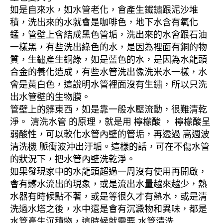
如是自來水，如水管老化，會產生鐵鏽跟泥沙堆
積，洗出來的水就會是咖啡色，地下水含有氧化
錳，管壁上會結成黑色管垢，洗出來的水會跟石油
一樣黑，有些洗出綠色的水，是因為裡面有銅的物
質，生鏽產生銅綠，如是藍色的水，是因為水龍頭
合金的養化造成，有些水管洗出像洗米水一樣，水
會是黃白色，這說明水管裡面沒有生鏽，所以只洗
出水管壁的生物膜。
管壁上的髒東西，如是靠一般水壓流動，很難清乾
淨。 清洗水管 的原理，就是用 檸檬酸 ， 檸檬酸呈
弱酸性，可以軟化水管內壁的管垢，再透過 高週波
清洗機 脈衝波沖出汙垢。這樣的話，可在不傷水管
的狀況下，把水管內壁洗乾淨。
如果發現家中的水龍頭超過一周沒有使用再開啟，
會有髒水流出的現象，或是流出水量越來越少，熱
水器有時候點不著，或是等很久才有熱水，或是清
洗過水塔之後，水中還是會有沉澱物和異味，都是
水管產生沉積物，這時候就需要 水管清洗