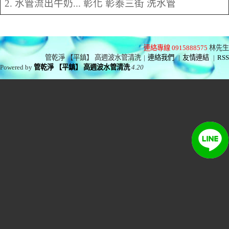
2. 水管流出牛奶... 彰化 彰泰三街 洗水管
連絡專線 0915888575
林先生
管乾淨 【平鎮】 高週波水管清洗
|
連絡我們
|
友情連結
|
RSS
Powered by
管乾淨 【平鎮】 高週波水管清洗
4.20